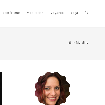
Toggle
Esotérisme
Méditation
Voyance
Yoga
website
>
Maryline
search