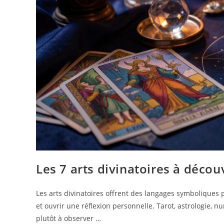
Les 7 arts divinatoires à décou
Les arts divinatoires offrent des langages symboliques 
et ouvrir une réflexion personnelle. Tarot, astrologie, n
plutôt à observer …