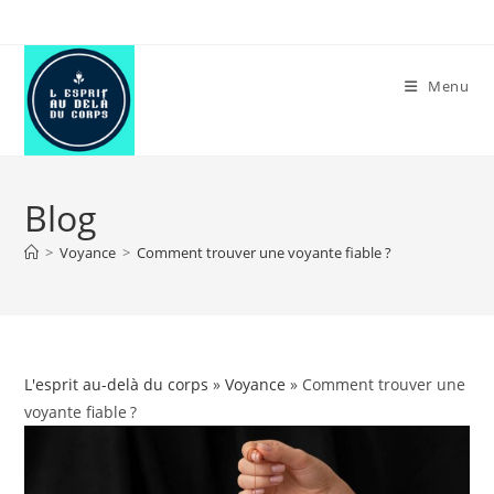
Skip
to
content
Menu
Blog
>
Voyance
>
Comment trouver une voyante fiable ?
L'esprit au-delà du corps
»
Voyance
» Comment trouver une
voyante fiable ?